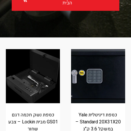
הבית
כספת דיגיטלית Yale
כספת נשק חכמה דגם
Standard 20X31X20 –
GS01 מבית Lockin – צבע
במשקל 3.6 ק"ג
שחור