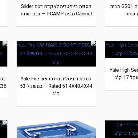
כספת נשק חכמה דגם GS01 מבית
כספת ביומטרית לאקדח דגם Slider
Cabinet מבית I-CAMP – צבע שחור
טלית Yale High Security
כספת דיגיטלית מוגנת אש Yale Fire
Rated 51.4X40.4X44 – במשקל 53
X35X36
ק"ג