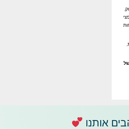
ק,
צי
ות
,
של
ים אותנו