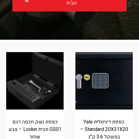
הבית
כספת דיגיטלית Yale
כספת נשק חכמה דגם
Standard 20X31X20 –
GS01 מבית Lockin – צבע
במשקל 3.6 ק"ג
שחור